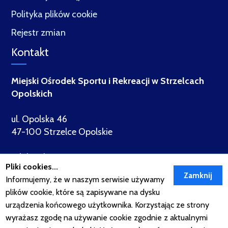
Polityka plików cookie
Rejestr zmian
Kontakt
Miejski Ośrodek Sportu i Rekreacji w Strzelcach
Opolskich
ul. Opolska 46
47-100 Strzelce Opolskie
tel. (+48) 77 410 94 10
Pliki cookies...
www:
www.mosir-strzelceopolskie.pl
Informujemy, że w naszym serwisie używamy
e-mail:
sekretariat@mosir-strzelceopolskie.pl
plików cookie, które są zapisywane na dysku
urządzenia końcowego użytkownika. Korzystając ze strony
wyrażasz zgodę na używanie cookie zgodnie z aktualnymi